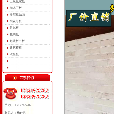
三聚氰胺板
细木工板
多层板贴面
桃花芯板
阻燃板
包装板
包装板白板
建筑模板
欧松板
手 机：13833925782
联系人：杨仕君