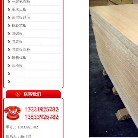
三聚氰胺板
细木工板
多层板贴面
桃花芯板
阻燃板
包装板
包装板白板
建筑模板
欧松板
手 机：13833925782
联系人：杨仕君