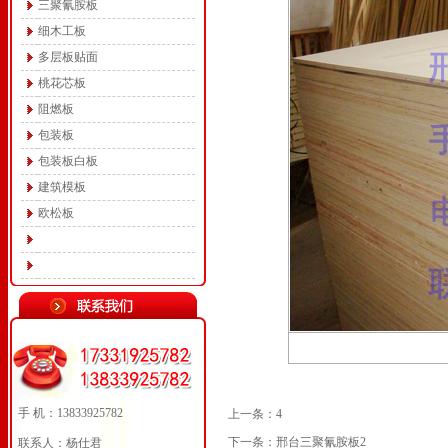
三聚氰胺板
细木工板
多层板贴面
桃花芯板
阻燃板
包装板
包装板白板
建筑模板
欧松板
手 机：13833925782
上一条：
4
下一条：
邢台三聚氰胺板2
联系人：杨仕君