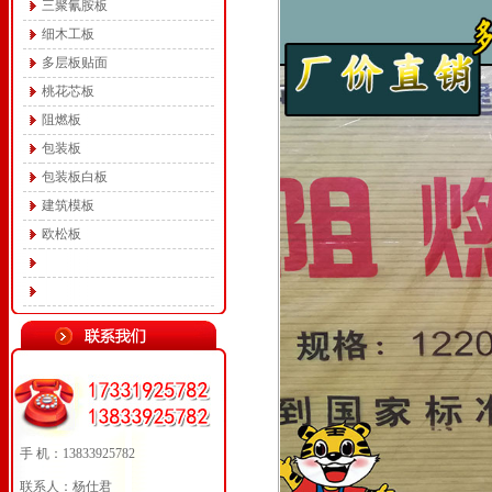
三聚氰胺板
细木工板
多层板贴面
桃花芯板
阻燃板
包装板
包装板白板
建筑模板
欧松板
手 机：13833925782
联系人：杨仕君